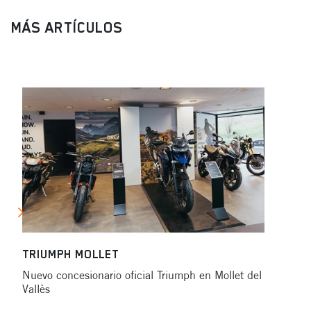
MÁS ARTÍCULOS
TRI
Maqu
TRIUMPH MOLLET
amant
Nuevo concesionario oficial Triumph en Mollet del
excel
Vallès
ofrec
aseso