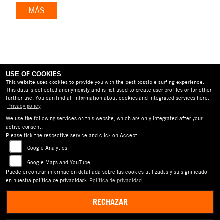
MÁS
USE OF COOKIES
This website uses cookies to provide you with the best possible surfing experience.
This data is collected anonymously and is not used to create user profiles or for other
further use. You can find all information about cookies and integrated services here:
CONDICIONES GENERALES
Privacy policy
We use the following services on this website, which are only integrated after your
AVISO LEGAL
active consent.
Please tick the respective service and click on Accept:
PROTECCIÓN DE DATOS
Google Analytics
EXENCIÓN DE RESPONSABILIDAD
Google Maps and YouTube
Puede encontrar información detallada sobre las cookies utilizadas y su significado
ACCESIBILIDAD
en nuestra política de privacidad:
Política de privacidad
RECHAZAR